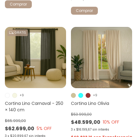
Comprar
Comprar
GRATIS
+9
+9
Cortina Lino Carnaval - 250
Cortina Lino Olivia
× 140 cm
$53.999,00
$65.999,00
$48.599,00
10
% OFF
$62.699,00
5
% OFF
3
x
$16.199,67
sin interés
3
x
$20.899,67
sin interés