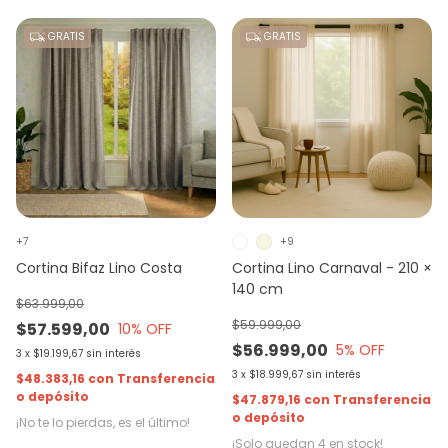
GRATIS
GRATIS
+7
+9
Cortina Bifaz Lino Costa
Cortina Lino Carnaval - 210 ×
140 cm
$63.999,00
$59.999,00
$57.599,00
10
% OFF
$56.999,00
5
% OFF
3
x
$19.199,67
sin interés
3
x
$18.999,67
sin interés
$48.383,16
con
Transferencia
o depósito
$47.879,16
con
Transferencia
o depósito
¡No te lo pierdas, es el último!
¡Solo quedan
4
en stock!