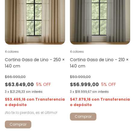
4 colores
4 colores
Cortina Gasa de Lino - 250 ×
Cortina Gasa de Lino - 210 ×
140 cm
140 cm
$66.999,00
$59.999,00
$63.649,00
$56.999,00
5
% OFF
5
% OFF
3
x
$21.216,33
sin interés
3
x
$18.999,67
sin interés
$53.465,16
con
Transferencia
$47.879,16
con
Transferencia
o depósito
o depósito
¡No te lo pierdas, es el último!
Comprar
Comprar