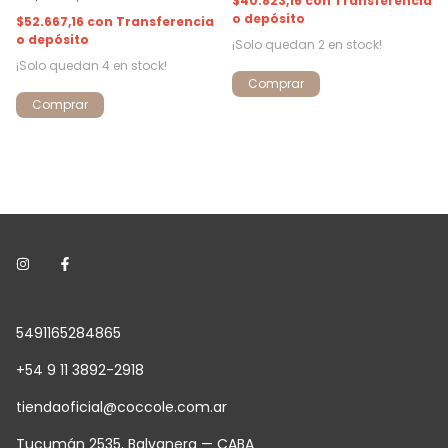
$40.823,16
con
Transferencia
o depósito
$52.667,16
con
Transferencia
o depósito
¡Solo quedan
2
en stock!
¡Solo quedan
4
en stock!
Comprar
Comprar
5491165284865
+54 9 11 3892-2918
tiendaoficial@coccole.com.ar
Tucumán 2535, Balvanera — CABA