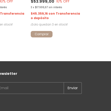
$53.999,00
10
% OFF
10
% OFF
nterés
3
x
$17.999,67
sin interés
Transferencia
$45.359,16
con
Transferencia
o depósito
en stock!
¡Solo quedan
3
en stock!
Comprar
ewsletter