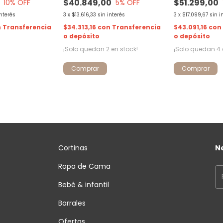
$40.849,00
$51.299,00
10
% OFF
5
% OFF
interés
3
x
$13.616,33
sin interés
3
x
$17.099,67
sin i
n
Transferencia
$34.313,16
con
Transferencia
$43.091,16
con
o depósito
o depósito
¡Solo quedan
2
en stock!
¡Solo quedan
4
Comprar
Comprar
Cortinas
N
Ropa de Cama
Bebé & infantil
Barrales
Ofertas