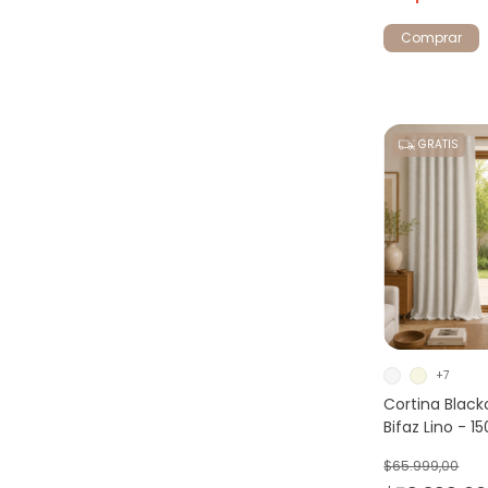
Comprar
GRATIS
+7
Cortina Blac
Bifaz Lino - 1
$65.999,00