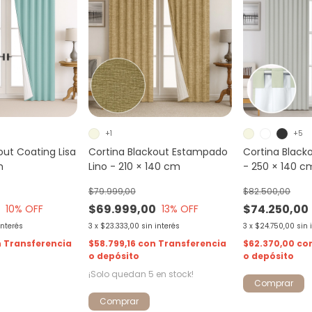
+1
+5
out Coating Lisa
Cortina Blackout Estampado
Cortina Black
m
Lino - 210 × 140 cm
- 250 × 140 c
$79.999,00
$82.500,00
0
$69.999,00
$74.250,00
10
% OFF
13
% OFF
interés
3
x
$23.333,00
sin interés
3
x
$24.750,00
sin 
n
Transferencia
$58.799,16
con
Transferencia
$62.370,00
co
o depósito
o depósito
¡Solo quedan
5
en stock!
Comprar
Comprar