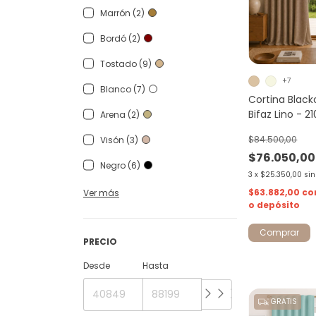
Marrón (2)
Bordó (2)
Tostado (9)
+7
Blanco (7)
Cortina Blac
Bifaz Lino - 2
Arena (2)
$84.500,00
Visón (3)
$76.050,00
Negro (6)
3
x
$25.350,00
sin
$63.882,00
co
Ver más
o depósito
Comprar
PRECIO
Desde
Hasta
GRATIS