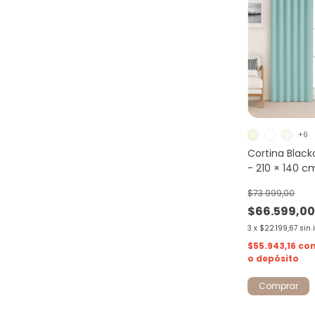
+6
Cortina Black
- 210 × 140 c
$73.999,00
$66.599,0
3
x
$22.199,67
sin 
$55.943,16
co
o depósito
Comprar