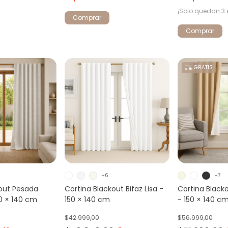
¡Solo quedan
3
Comprar
Comprar
GRATIS
+6
+7
kout Pesada
Cortina Blackout Bifaz Lisa -
Cortina Black
50 × 140 cm
150 × 140 cm
- 150 × 140 c
$42.999,00
$56.999,00