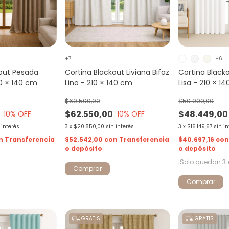
+7
+6
kout Pesada
Cortina Blackout Liviana Bifaz
Cortina Blacko
10 × 140 cm
Lino - 210 × 140 cm
Lisa - 210 × 1
$69.500,00
$50.999,00
$62.550,00
$48.449,00
10
% OFF
10
% OFF
 interés
3
x
$20.850,00
sin interés
3
x
$16.149,67
sin i
n
Transferencia
$52.542,00
con
Transferencia
$40.697,16
co
o depósito
o depósito
¡Solo quedan
3
Comprar
Comprar
GRATIS
GRATIS