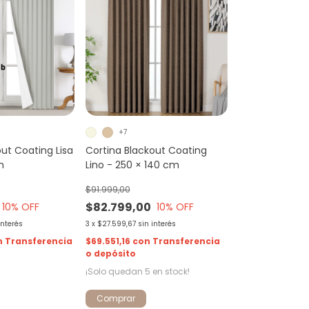
+7
out Coating Lisa
Cortina Blackout Coating
m
Lino - 250 × 140 cm
$91.999,00
$82.799,00
10
% OFF
10
% OFF
interés
3
x
$27.599,67
sin interés
n
Transferencia
$69.551,16
con
Transferencia
o depósito
¡Solo quedan
5
en stock!
Comprar