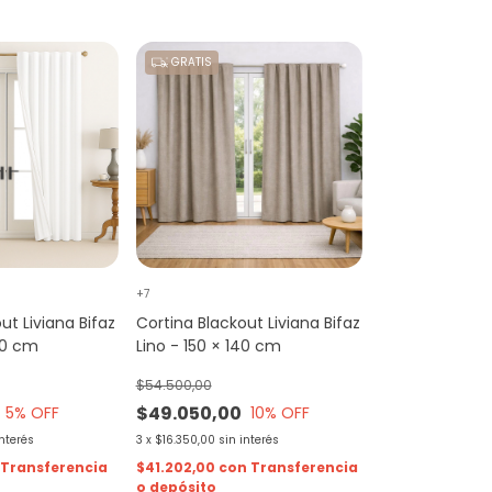
GRATIS
+7
ut Liviana Bifaz
Cortina Blackout Liviana Bifaz
40 cm
Lino - 150 × 140 cm
$54.500,00
$49.050,00
5
% OFF
10
% OFF
interés
3
x
$16.350,00
sin interés
Transferencia
$41.202,00
con
Transferencia
o depósito