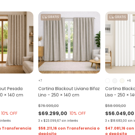
GRATIS
GRATIS
+7
+6
kout Pesada
Cortina Blackout Liviana Bifaz
Cortina Blacko
250 × 140 cm
Lino - 250 × 140 cm
Lisa - 250 × 1
$76.999,00
$58.999,00
$69.299,00
$56.049,00
10
% OFF
10
% OFF
 interés
3
x
$23.099,67
sin interés
3
x
$18.683,00
sin 
n
Transferencia
$58.211,16
con
Transferencia o
$47.081,16
con
depósito
o depósito