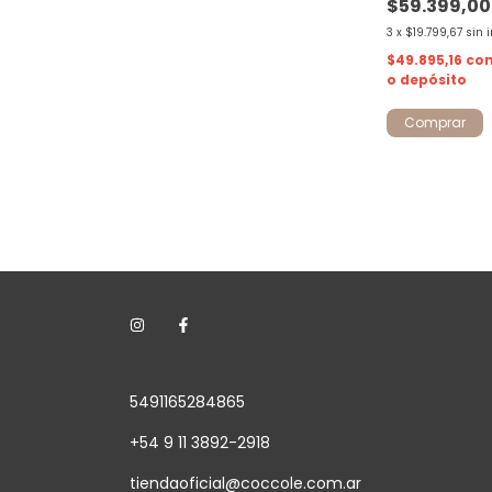
$59.399,00
3
x
$19.799,67
sin 
$49.895,16
co
o depósito
Comprar
5491165284865
+54 9 11 3892-2918
tiendaoficial@coccole.com.ar