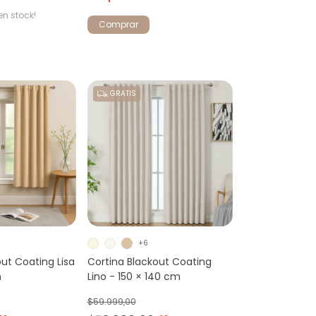
en stock!
Comprar
GRATIS
+6
out Coating Lisa
Cortina Blackout Coating
m
Lino - 150 × 140 cm
$59.999,00