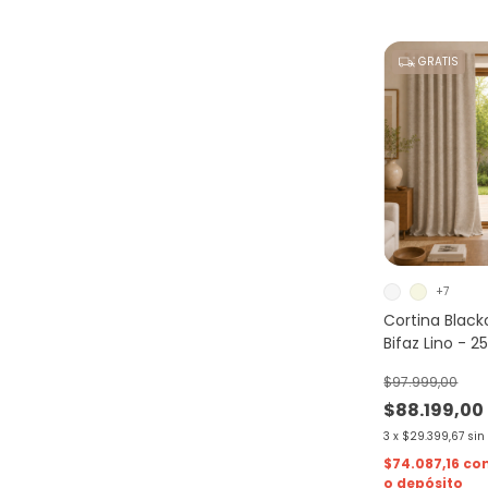
GRATIS
+7
Cortina Blac
Bifaz Lino - 
$97.999,00
$88.199,00
3
x
$29.399,67
sin
$74.087,16
co
o depósito