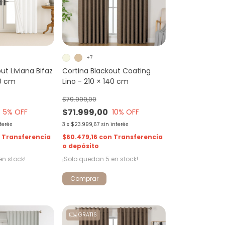
+7
ut Liviana Bifaz
Cortina Blackout Coating
40 cm
Lino - 210 × 140 cm
$79.999,00
$71.999,00
5
% OFF
10
% OFF
nterés
3
x
$23.999,67
sin interés
n
Transferencia
$60.479,16
con
Transferencia
o depósito
en stock!
¡Solo quedan
5
en stock!
Comprar
GRATIS