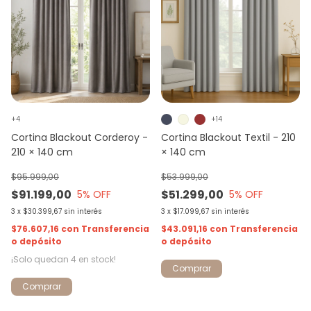
+4
+14
Cortina Blackout Corderoy -
Cortina Blackout Textil - 210
210 × 140 cm
× 140 cm
$95.999,00
$53.999,00
$91.199,00
$51.299,00
5
% OFF
5
% OFF
3
x
$30.399,67
sin interés
3
x
$17.099,67
sin interés
$76.607,16
con
Transferencia
$43.091,16
con
Transferencia
o depósito
o depósito
¡Solo quedan
4
en stock!
Comprar
Comprar