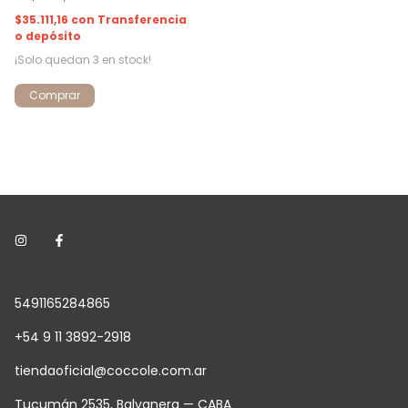
$35.111,16
con
Transferencia
o depósito
¡Solo quedan
3
en stock!
Comprar
5491165284865
+54 9 11 3892-2918
tiendaoficial@coccole.com.ar
Tucumán 2535, Balvanera — CABA