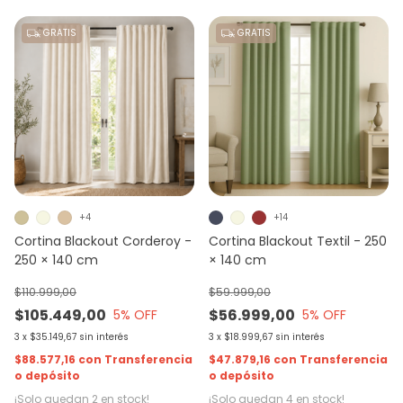
GRATIS
GRATIS
+4
+14
Cortina Blackout Corderoy -
Cortina Blackout Textil - 250
250 × 140 cm
× 140 cm
$110.999,00
$59.999,00
$105.449,00
$56.999,00
5
% OFF
5
% OFF
3
x
$35.149,67
sin interés
3
x
$18.999,67
sin interés
$88.577,16
con
Transferencia
$47.879,16
con
Transferencia
o depósito
o depósito
¡Solo quedan
2
en stock!
¡Solo quedan
4
en stock!