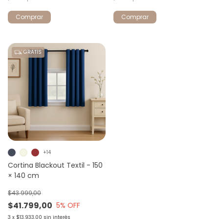
Comprar
Comprar
GRATIS
+14
Cortina Blackout Textil - 150
× 140 cm
$43.999,00
$41.799,00
5
% OFF
3
x
$13.933,00
sin interés